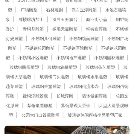
家
3D打印景观雕塑厂家
政府雕塑
小区雕塑
校园雕
塑
广场雕塑
石材雕刻
汉白玉浮雕塑
水池石雕喷
泉
牌楼牌坊加工
汉白玉升旗台
商业街小品
铜钟铜
香炉
青铜鼎雕塑
铜雕天壶雕塑
铜铸造浮雕
不锈钢
灯光雕塑
不锈钢几何雕塑
不锈钢镜面雕塑
不锈钢广场
雕塑
不锈钢校园雕塑
不锈钢医院雕塑
不锈钢花园雕
塑
不锈钢小区雕塑
不锈钢地产雕塑
不锈钢园林雕塑
玻璃钢民俗雕塑
玻璃钢农耕雕塑
玻璃钢茶艺雕塑
玻
璃钢大型雕塑
玻璃钢门头雕塑
玻璃钢水果雕塑
玻璃钢
蔬菜雕塑
玻璃钢果篮雕塑
玻璃钢倒流水壶
玻璃钢仿铜
浮雕
锻铜浮雕景观
长城浮雕
墙体紫铜浮雕
校园文
化浮雕
紫铜锻造雕塑
紫铜景观大茶壶
大型人造景观雕
塑
公园大门口景观雕塑
玻璃钢休闲座椅坐凳雕塑厂家