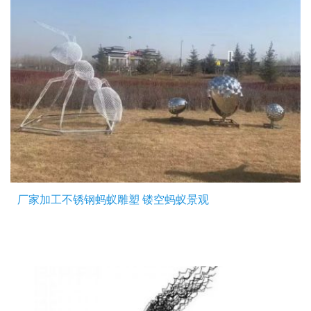
厂家加工不锈钢蚂蚁雕塑 镂空蚂蚁景观